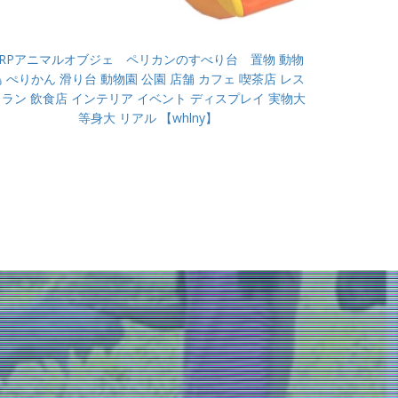
FRPアニマルオブジェ ペリカンのすべり台 置物 動物
鳥 ぺりかん 滑り台 動物園 公園 店舗 カフェ 喫茶店 レス
トラン 飲食店 インテリア イベント ディスプレイ 実物大
等身大 リアル 【whlny】