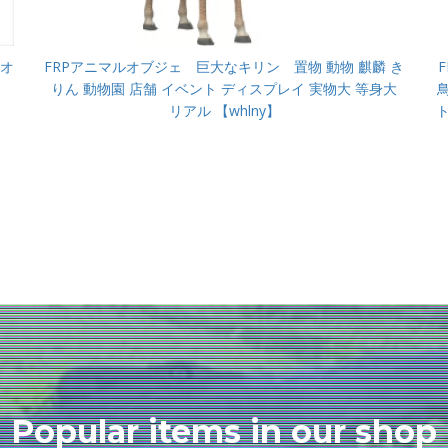
園オ
FRPアニマルオブジェ 巨大なキリン 置物 動物 麒麟 き
りん 動物園 店舗 イベント ディスプレイ 実物大 等身大
リアル 【whlny】
Popular items in our shop