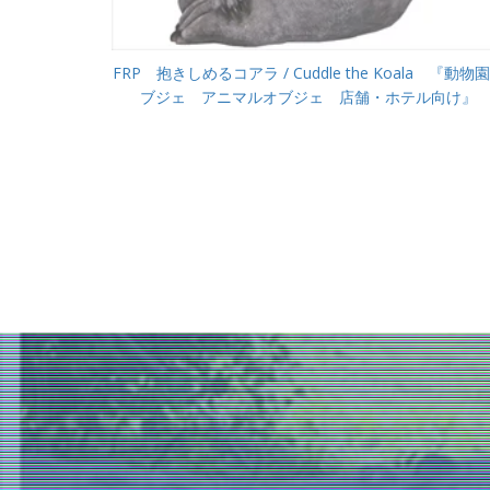
FRP 抱きしめるコアラ / Cuddle the Koala 『動物
ブジェ アニマルオブジェ 店舗・ホテル向け』