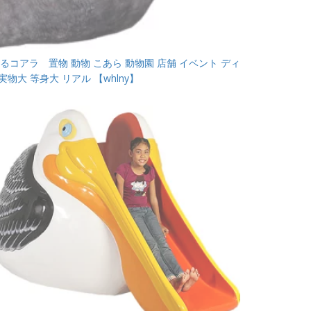
るコアラ 置物 動物 こあら 動物園 店舗 イベント ディ
実物大 等身大 リアル 【whlny】