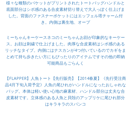
様々な種類のバケットがプリントされたトートバッグハンドルと
底面部分はシボ感のある合皮素材切り替えで大人っぽく仕上げま
した。背面のファスナーポケットにはエッフェル塔チャーム付
き。内側は裏生地、オープ
ミーちゃんキーケースネコのミーちゃんお顔が印象的なキーケー
ス。お顔は刺繍で仕上げました。肉厚な合皮素材はシボ感のある
リッチなタイプ。内側にはナスカンが4つ付いているのでカギをま
とめて持ち歩きたい方にもぴったりのアイテムですその他の即納
可能商品もごらんく
【FLAPPER】人魚トート【先行販売】【2014春夏】《先行受注商
品4月下旬入荷予定》人魚の尾ひれがハンドルになったおしゃれな
バッグ。本体は軽い使い心地の麻素材、ハンドル部分は丈夫な合
皮素材です。立体感のある人魚と貝殻のアップリケに尾ひれ部分
はキラキラのスパンコ