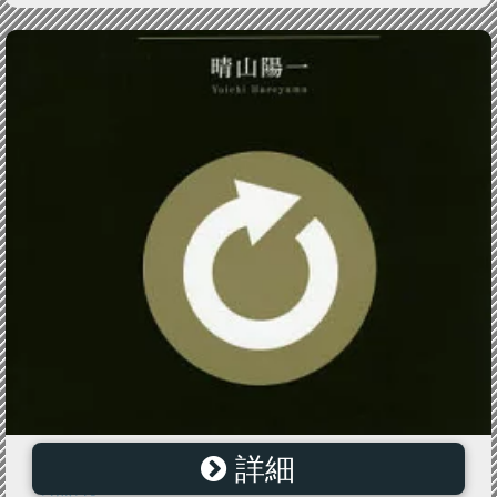
詳細
仕事で使える受験英熟語940／晴山陽一【1000円以上送
料無料】