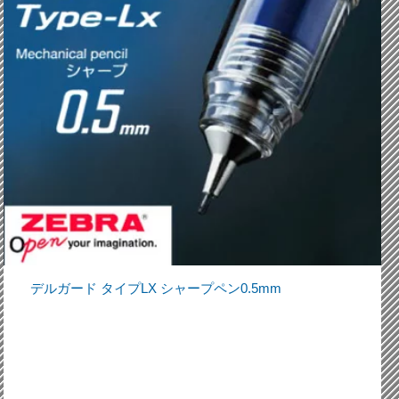
デルガード タイプLX シャープペン0.5mm